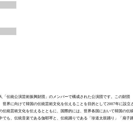
人「伝統公演芸術振興財団」のメンバーで構成された公演団です。この財団
、世界に向けて韓国の伝統芸術文化を伝えることを目的として2007年に設立
の伝統芸術文化を伝えるとともに、国際的には、世界各国において韓国の伝
中でも、伝統音楽である伽耶琴と、伝統踊りである「珍道太鼓踊り」「扇子