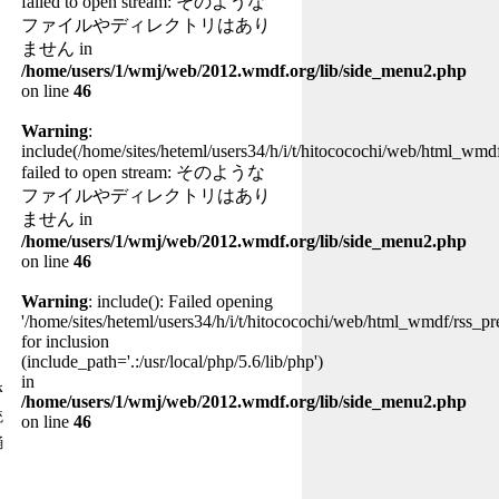
failed to open stream: そのような
ファイルやディレクトリはあり
ません in
/home/users/1/wmj/web/2012.wmdf.org/lib/side_menu2.php
on line
46
Warning
:
include(/home/sites/heteml/users34/h/i/t/hitococochi/web/html_wmdf
failed to open stream: そのような
ファイルやディレクトリはあり
ません in
/home/users/1/wmj/web/2012.wmdf.org/lib/side_menu2.php
on line
46
Warning
: include(): Failed opening
'/home/sites/heteml/users34/h/i/t/hitococochi/web/html_wmdf/rss_pr
for inclusion
(include_path='.:/usr/local/php/5.6/lib/php')
in
さ
/home/users/1/wmj/web/2012.wmdf.org/lib/side_menu2.php
統
on line
46
踊