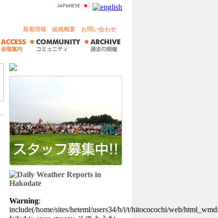
新着情報
組織概要
お問い合わせ
Warning
:
include(/home/sites/heteml/users34/h/i/t/hitococochi/web/html_wmdf