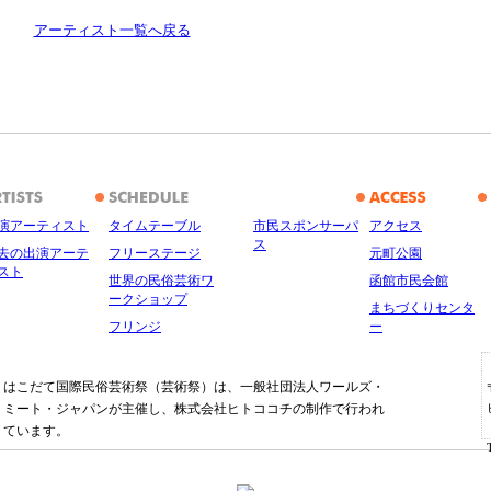
アーティスト一覧へ戻る
演アーティスト
タイムテーブル
市民スポンサーパ
アクセス
ス
去の出演アーテ
フリーステージ
元町公園
スト
世界の民俗芸術ワ
函館市民会館
ークショップ
まちづくりセンタ
フリンジ
ー
はこだて国際民俗芸術祭（芸術祭）は、一般社団法人ワールズ・
ミート・ジャパンが主催し、株式会社ヒトココチの制作で行われ
ています。